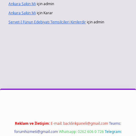
Ankara Sakin Mi
için
admin
Ankara Sakin Mi
için
Karar
Servet-I Fünun Edebiyatı Temsilcileri Kimlerdir
için
admin
sino giriş
Reklam ve İletişim:
E-mail:
backlinkpaneli@gmail.com
Teams:
forumhizmeti@gmail.com
Whatsapp: 0262 606 0 726
Telegram: