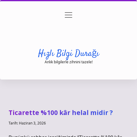
menüyü
Anasayfa
Gizlilik Politikası
Yasal Uyarı
aç
Hakkımızda
Hızlı Bilgi Durağı
Anlık bilgilerle zihnini tazele!
Ticarette %100 kâr helal midir ?
Tarih: Haziran 3, 2026