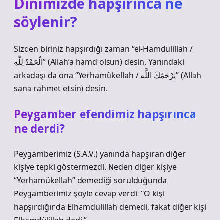
Dinimizde hapşırınca ne
söylenir?
Sizden biriniz hapşırdığı zaman “el-Hamdülillah /
الْحَمْدُ لِلَّهِ” (Allah’a hamd olsun) desin. Yanındaki
arkadaşı da ona “Yerhamükellah / يَرْحَمُكَ اللَّه” (Allah
sana rahmet etsin) desin.
Peygamber efendimiz hapşırınca
ne derdi?
Peygamberimiz (S.A.V.) yanında hapşıran diğer
kişiye tepki göstermezdi. Neden diğer kişiye
“Yerhamükellah” demediği sorulduğunda
Peygamberimiz şöyle cevap verdi: “O kişi
hapşırdığında Elhamdülillah demedi, fakat diğer kişi