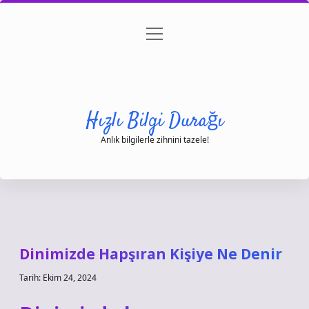
menüyü
Anasayfa
Gizlilik Politikası
Yasal Uyarı
aç
Hakkımızda
Hızlı Bilgi Durağı
Anlık bilgilerle zihnini tazele!
Dinimizde Hapşıran Kişiye Ne Denir
Tarih: Ekim 24, 2024