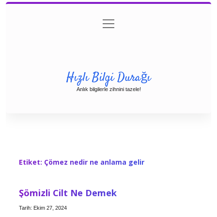
menüyü
Anasayfa
Gizlilik Politikası
Yasal Uyarı
aç
Hakkımızda
Hızlı Bilgi Durağı
Anlık bilgilerle zihnini tazele!
Etiket:
Çömez nedir ne anlama gelir
Şömizli Cilt Ne Demek
Tarih: Ekim 27, 2024