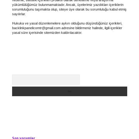
yükümlülüğümüz bulunmamaktadır. Ancak, üyelerimiz yazdıkları içeriklerin
sorumluluğunu taşımakta olup, siteye üye olarak bu sorumluluğu kabul etmiş
sayılırlar.
Hukuka ve yasal düzenlemelere aykırı olduğunu düşündüğünüz içerikleri,
backlinkpanelicomtr@gmail.com
adresine bildirmeniz halinde, ilgili içerikler
yasal süre içerisinde sitemizden kaldırılacaktır.
Arama
Son yorumlar