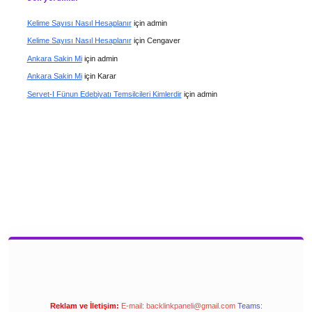
Kelime Sayısı Nasıl Hesaplanır
için
admin
Kelime Sayısı Nasıl Hesaplanır
için
Cengaver
Ankara Sakin Mi
için
admin
Ankara Sakin Mi
için
Karar
Servet-I Fünun Edebiyatı Temsilcileri Kimlerdir
için
admin
Reklam ve İletişim:
E-mail:
backlinkpaneli@gmail.com
Teams: