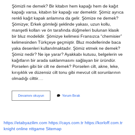
Şömizli ne demek? Bir kitabın hem kapağı hem de kağıt
kapağı varsa, kitabın bir kapağı var demektir. Şömiz ayrıca
renkli kağıt kapak anlamına da gelir. Şömize ne demek?
Şömizye; Erkek gömleği şeklinde yakası, uzun kollu,
manşetli kolları ve ön tarafında düğmeleri bulunan klasik
bir bluz modelidir. Şömizye kelimesi Fransızca “chemisier”
kelimesinden Türkçeye geçmiştir. Bluz modellerinde baca
yaka desenleri kullanılmaktadır. Şömiz etmek ne demek?
Şömiz nedir? Ne işe yarar? Ayakkabı kutusu, belgelerin ve
kağıtların bir arada saklanmasını sağlayan bir üründür.
Porselen gibi bir cilt ne demek? Porselen cilt, akne, leke,
kırışıklık ve düzensiz cilt tonu gibi mevcut cilt sorunlarının
olmadığı cilttir.…
Şömizli
Devamını okuyun
Yorum Bırak
Cilt
Ne
Demek
https://etabyazilim.com
https://cays.com.tr
https://korloff.com.tr
knight online
nttgame
Sitemap