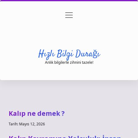
menüyü
Anasayfa
Gizlilik Politikası
Yasal Uyarı
aç
Hakkımızda
Hızlı Bilgi Durağı
Anlık bilgilerle zihnini tazele!
Kalıp ne demek ?
Tarih: Mayıs 12, 2026