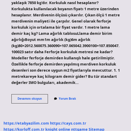
yaklaşık 7850 kg’dır. Korkuluk nasıl hesaplanır?
Korkulukta kullanılacak boyanın fiyatı 1 metre üzerinden
hesaplanır. Merdivenin ölçüsü çıkarılır. Çıkan ölçü 1 metre
merdivenin maliyeti ile çarpılır. Genel olarak ferforje
korkuluk için ortalama bir fiyat vardır. 1 metre lama
demir kaç kg? Lama ağırlık tablosuLlama demir birim
ağırlığıBoyut mm1m ağırlık (kg)6m ağırlık
(kg)80×2012.560075.360090×107.065042.3900100×107.850047.
100023 satır daha Ferforje korkuluk metresi ne kadar?
Modeller ferforje demirden kullanışlı hale getirilmiştir.
Özellikle ferforje demirden yapılmış merdiven korkuluk
desenleri son derece uygun m2 fiyatlarıyla mevcuttur. 1. 1
metrekareye kaç kilogram demir gider? Bu tür standart
değerler IMO bulguları, akademik…
1
Devamını okuyun
Yorum Bırak
Metre
Demir
Korkuluk
Kaç
Kg
https://etabyazilim.com
https://cays.com.tr
https://korloff.com.tr
knight online
nttgame
Sitemap