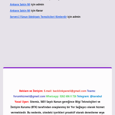
Ankara Sakin Mi
için
admin
Ankara Sakin Mi
için
Karar
Servet-I Fünun Edebiyatı Temsilcileri Kimlerdir
için
admin
riş
Reklam ve İletişim:
E-mail:
backlinkpaneli@gmail.com
Teams:
forumhizmeti@gmail.com
Whatsapp: 0262 606 0 726
Telegram: @karabul
Yasal Uyarı:
Sitemiz, 5651 Sayılı Kanun gereğince Bilgi Teknolojileri ve
İletişim Kurumu (BTK) tarafından onaylanmış bir Yer Sağlayıcı olarak hizmet
vermektedir. Bu nedenle, sitedeki içerikleri proaktif olarak denetleme veya