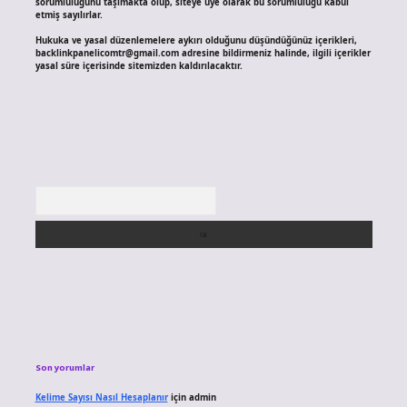
sorumluluğunu taşımakta olup, siteye üye olarak bu sorumluluğu kabul
etmiş sayılırlar.
Hukuka ve yasal düzenlemelere aykırı olduğunu düşündüğünüz içerikleri,
backlinkpanelicomtr@gmail.com
adresine bildirmeniz halinde, ilgili içerikler
yasal süre içerisinde sitemizden kaldırılacaktır.
Arama
Son yorumlar
Kelime Sayısı Nasıl Hesaplanır
için
admin