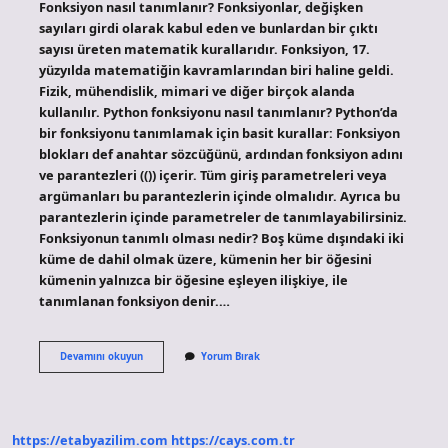
Fonksiyon nasıl tanımlanır? Fonksiyonlar, değişken
sayıları girdi olarak kabul eden ve bunlardan bir çıktı
sayısı üreten matematik kurallarıdır. Fonksiyon, 17.
yüzyılda matematiğin kavramlarından biri haline geldi.
Fizik, mühendislik, mimari ve diğer birçok alanda
kullanılır. Python fonksiyonu nasıl tanımlanır? Python’da
bir fonksiyonu tanımlamak için basit kurallar: Fonksiyon
blokları def anahtar sözcüğünü, ardından fonksiyon adını
ve parantezleri (()) içerir. Tüm giriş parametreleri veya
argümanları bu parantezlerin içinde olmalıdır. Ayrıca bu
parantezlerin içinde parametreler de tanımlayabilirsiniz.
Fonksiyonun tanımlı olması nedir? Boş küme dışındaki iki
küme de dahil olmak üzere, kümenin her bir öğesini
kümenin yalnızca bir öğesine eşleyen ilişkiye, ile
tanımlanan fonksiyon denir.…
Aşağıdakilerden
Devamını okuyun
Yorum Bırak
Hangisi
Fonksiyon
Tanımlamak
Için
Kullanılır
https://etabyazilim.com
https://cays.com.tr