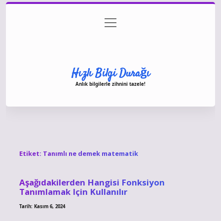
menüyü
Anasayfa
Gizlilik Politikası
Yasal Uyarı
aç
Hakkımızda
Hızlı Bilgi Durağı
Anlık bilgilerle zihnini tazele!
Etiket:
Tanımlı ne demek matematik
Aşağıdakilerden Hangisi Fonksiyon
Tanımlamak Için Kullanılır
Tarih: Kasım 6, 2024