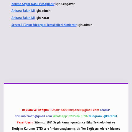
Kelime Sayısı Nasıl Hesaplanır
için
Cengaver
Ankara Sakin Mi
için
admin
Ankara Sakin Mi
için
Karar
Servet-I Fünun Edebiyatı Temsilcileri Kimlerdir
için
admin
giriş
Reklam ve İletişim:
E-mail:
backlinkpaneli@gmail.com
Teams:
forumhizmeti@gmail.com
Whatsapp: 0262 606 0 726
Telegram: @karabul
Yasal Uyarı:
Sitemiz, 5651 Sayılı Kanun gereğince Bilgi Teknolojileri ve
İletişim Kurumu (BTK) tarafından onaylanmış bir Yer Sağlayıcı olarak hizmet